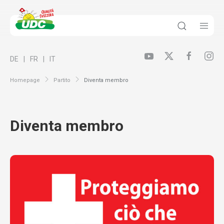
DE
FR
IT
Homepage
Partito
Diventa membro
Diventa membro