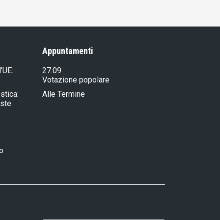
Appuntamenti
l’UE:
27.09
Votazione popolare
stica:
Alle Termine
iste
ro