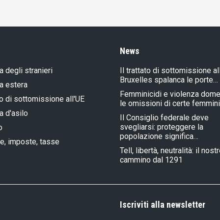
News
a degli stranieri
Il trattato di sottomissione al
Bruxelles spalanca le porte…
ca estera
Femminicidi e violenza dome
to di sottomissione all'UE
le omissioni di certe femmin
a d'asilo
Il Consiglio federale deve
svegliarsi: proteggere la
o
popolazione significa…
e, imposte, tasse
Tell, libertà, neutralità: il nost
cammino dal 1291
Iscriviti alla newsletter