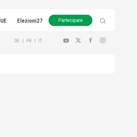
’UE
Elezioni27
Partecipare
DE
FR
IT