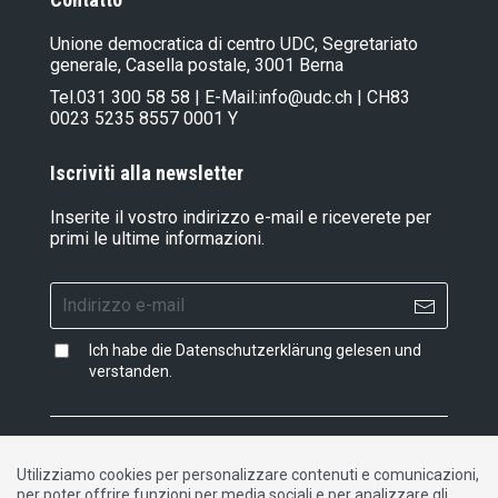
Unione democratica di centro UDC, Segretariato
generale, Casella postale, 3001 Berna
Tel.
031 300 58 58
| E-Mail:
info@udc.ch
| CH83
0023 5235 8557 0001 Y
Iscriviti alla newsletter
Inserite il vostro indirizzo e-mail e riceverete per
primi le ultime informazioni.
Ich habe die
Datenschutzerklärung
gelesen und
verstanden.
Impressum
|
Dichiarazione di protezione dati
|
Utilizziamo cookies per personalizzare contenuti e comunicazioni,
Contatto
per poter offrire funzioni per media sociali e per analizzare gli