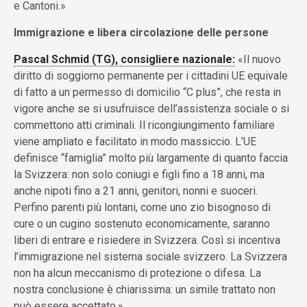
e Cantoni.»
Immigrazione e libera circolazione delle persone
Pascal Schmid (TG),
consigliere nazionale:
«Il nuovo
diritto di soggiorno permanente per i cittadini UE equivale
di fatto a un permesso di domicilio “C plus”, che resta in
vigore anche se si usufruisce dell’assistenza sociale o si
commettono atti criminali. Il ricongiungimento familiare
viene ampliato e facilitato in modo massiccio. L’UE
definisce “famiglia” molto più largamente di quanto faccia
la Svizzera: non solo coniugi e figli fino a 18 anni, ma
anche nipoti fino a 21 anni, genitori, nonni e suoceri.
Perfino parenti più lontani, come uno zio bisognoso di
cure o un cugino sostenuto economicamente, saranno
liberi di entrare e risiedere in Svizzera. Così si incentiva
l’immigrazione nel sistema sociale svizzero. La Svizzera
non ha alcun meccanismo di protezione o difesa. La
nostra conclusione è chiarissima: un simile trattato non
può essere accettato.»