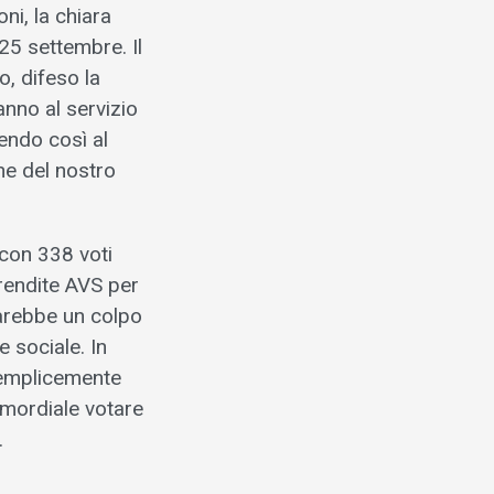
ni, la chiara
25 settembre. Il
o, difeso la
nno al servizio
endo così al
ne del nostro
 con 338 voti
 rendite AVS per
 darebbe un colpo
e sociale. In
 semplicemente
rimordiale votare
.