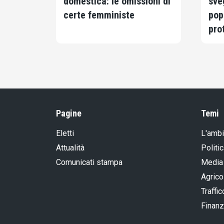
domestica: le omissioni di
sve
certe femministe
pop
pro
Pagine
Temi
Eletti
L'amb
Attualità
Politic
Comunicati stampa
Media
Agrico
Traffic
Finanz