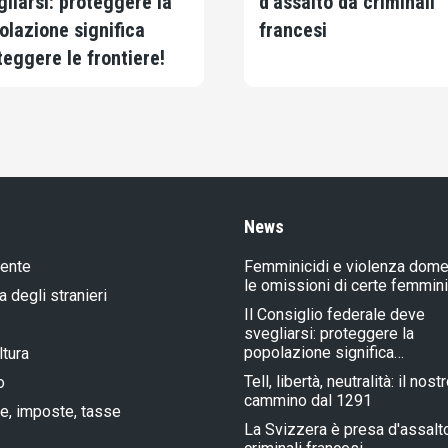
gliarsi: proteggere la
d'assalto da criminali
olazione significa
francesi
teggere le frontiere!
News
iente
Femminicidi e violenza dome
le omissioni di certe femmin
a degli stranieri
Il Consiglio federale deve
svegliarsi: proteggere la
popolazione significa…
ltura
Tell, libertà, neutralità: il nost
o
cammino dal 1291
e, imposte, tasse
La Svizzera è presa d'assalt