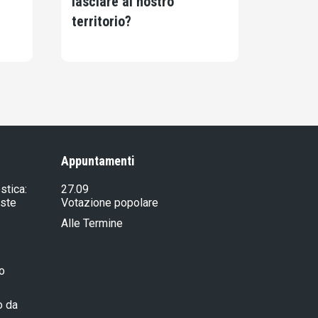
lasciare al nostro
territorio?
Appuntamenti
stica:
27.09
iste
Votazione popolare
Alle Termine
ro
o da