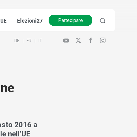
’UE
Elezioni27
Partecipare
DE
FR
IT
one
gosto 2016 a
le nell’UE