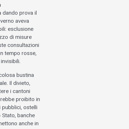
a
a dando prova il
governo aveva
ili: esclusione
ezzo di misure
te consultazioni
 un tempo rosse,
visibili.
ricolosa bustina
e. Il divieto,
tere i cantoni
rebbe proibito in
pubblici, ostelli
lo Stato, banche
 mettono anche in