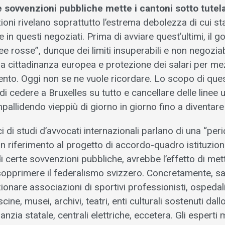
rte sovvenzioni pubbliche mette i cantoni sotto tutel
oni rivelano soprattutto l’estrema debolezza di cui st
e in questi negoziati. Prima di avviare quest’ultimi, il 
inee rosse”, dunque dei limiti insuperabili e non negoziab
ulla cittadinanza europea e protezione dei salari per m
o. Oggi non se ne vuole ricordare. Lo scopo di ques
i cedere a Bruxelles su tutto e cancellare delle linee
allidendo vieppiù di giorno in giorno fino a diventare in
ci di studi d’avvocati internazionali parlano di una “pe
 riferimento al progetto di accordo-quadro istituzional
di certe sovvenzioni pubbliche, avrebbe l’effetto di met
 sopprimere il federalismo svizzero. Concretamente, sa
onare associazioni di sportivi professionisti, ospedali 
scine, musei, archivi, teatri, enti culturali sostenuti dal
anzia statale, centrali elettriche, eccetera. Gli esperti