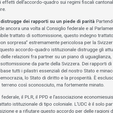
i effetti dell’accordo-quadro sui regimi fiscali cantona
re.
istrugge dei rapporti su un piede di parità
Partend
ede ancora una volta al Consiglio federale e al Parlamen
ile trattato di sottomissione, questo indegno trattato
con sorpresa” estremamente pericolosa per la Svizzer
 questo accordo-quadro istituzionale distrugge gli attu
e delle relazioni fra partner su un piano di uguaglianza
sottomissione da parte della Svizzera. Dei rapporti di
base tutti i pilastri essenziali del nostro Stato e mina
democrazia, lo Stato di diritto e la prosperità. È esclus
un terreno così sconosciuto, ma fortemente minato.
 federale, il PLR, il PPD e l’associazione economiesui
tato istituzionale di tipo coloniale. L’UDC è il solo pa
zione e a rifiutare questo accordo per delle ragioni di