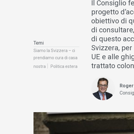
Il Consiglio 
progetto d’ac
obiettivo di q
di consultare
di questo acc
Temi
Svizzera, per 
Siamo la Svizzera – ci
UE e alle ghi
prendiamo cura di casa
trattato colon
nostra
Politica estera
Roger
Consig