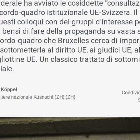
federale ha avviato le cosiddette “consultaz
cordo-quadro istituzionale UE-Svizzera. Il 
uesti colloqui con dei gruppi d’interesse po
, bensì di fare della propaganda su vasta 
ordo-quadro che Bruxelles cerca di imporr
sottometterla al diritto UE, ai giudici UE, a
gliottine UE. Un classico trattato di sottom
iale.
 Köppel
Condivi
liere nazionale Küsnacht (ZH) (ZH)