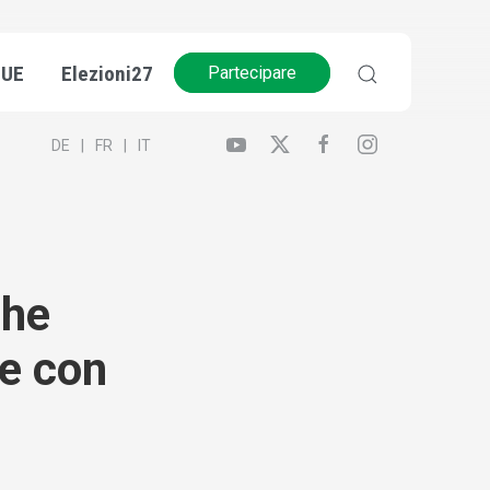
’UE
Elezioni27
Partecipare
DE
FR
IT
che
le con