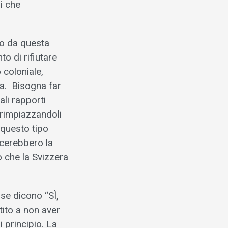
li che
o da questa
to di rifiutare
 coloniale,
a. Bisogna far
ali rapporti
, rimpiazzandoli
 questo tipo
ccerebbero la
o che la Svizzera
sse dicono “SÌ,
rtito a non aver
 principio. La