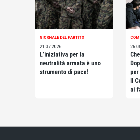
GIORNALE DEL PARTITO
COM
21.07.2026
26.0
L’iniziativa per la
Che
neutralità armata è uno
Dopo
strumento di pace!
per
Il 
ai f