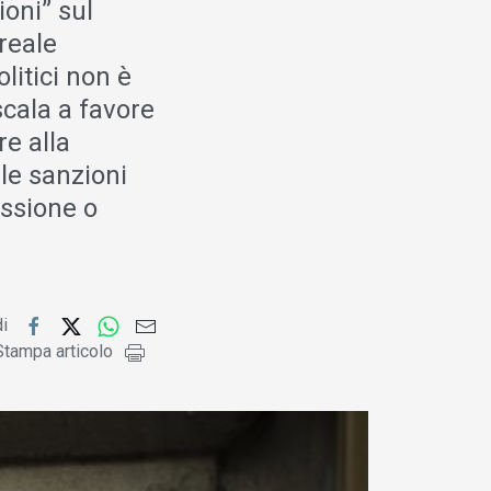
ioni” sul
reale
litici non è
scala a favore
e alla
lle sanzioni
issione o
di
Stampa articolo