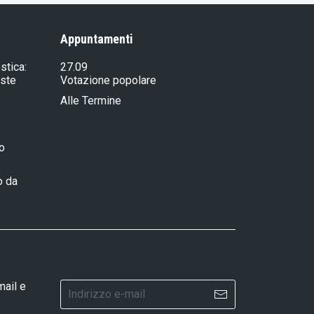
Appuntamenti
stica:
27.09
iste
Votazione popolare
Alle Termine
ro
o da
mail e