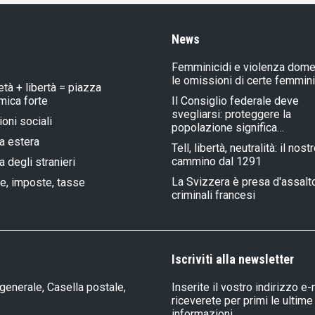
News
Femminicidi e violenza dome
le omissioni di certe femmin
età + libertà = piazza
ica forte
Il Consiglio federale deve
svegliarsi: proteggere la
ioni sociali
popolazione significa…
ca estera
Tell, libertà, neutralità: il nost
cammino dal 1291
a degli stranieri
La Svizzera è presa d'assalt
e, imposte, tasse
criminali francesi
Iscriviti alla newsletter
generale, Casella postale,
Inserite il vostro indirizzo e-
riceverete per primi le ultime
informazioni.