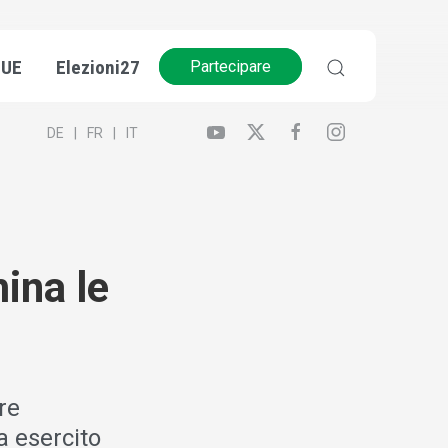
’UE
Elezioni27
Partecipare
DE
FR
IT
mina le
re
a esercito