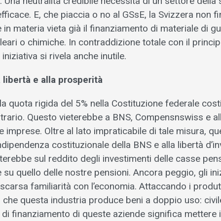
Una neutralità credibile necessita di un settore della
ficace. E, che piaccia o no al GSsE, la Svizzera non fi
 in materia vieta già il finanziamento di materiale di gu
eari o chimiche. In contraddizione totale con il princip
iniziativa si rivela anche inutile.
 libertà e alla prosperità
la quota rigida del 5% nella Costituzione federale cost
rario. Questo vieterebbe a BNS, Compensnswiss e al
te imprese. Oltre al lato impraticabile di tale misura, q
ndipendenza costituzionale della BNS e alla libertà d’in
terebbe sul reddito degli investimenti delle casse pens
su quello delle nostre pensioni. Ancora peggio, gli iniz
scarsa familiarità con l’economia. Attaccando i produtt
o che questa industria produce beni a doppio uso: civile
 di finanziamento di queste aziende significa mettere 