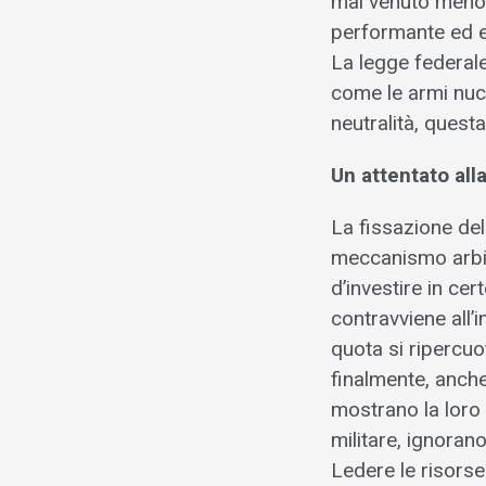
mai venuto meno. 
performante ed ef
La legge federale
come le armi nucl
neutralità, questa 
Un attentato alla
La fissazione del
meccanismo arbit
d’investire in cer
contravviene all’i
quota si ripercuo
finalmente, anche 
mostrano la loro 
militare, ignoran
Ledere le risorse