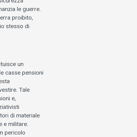
 sicurezza
nanzia le guerre.
erra proibito,
io stesso di
ituisce un
le casse pensioni
uesta
vestire. Tale
ioni e,
iativisti
ori di materiale
 e militare.
in pericolo