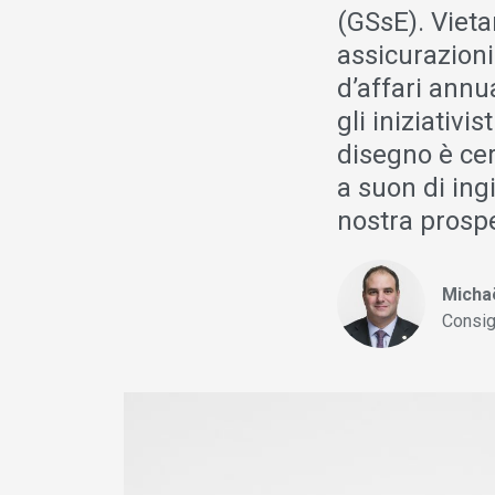
(GSsE). Vieta
assicurazioni 
d’affari annu
gli iniziativ
disegno è ce
a suon di in
nostra prospe
Michaë
Consig