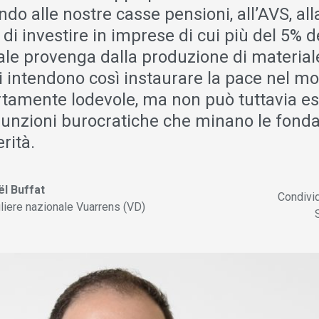
ndo alle nostre casse pensioni, all’AVS, all
di investire in imprese di cui più del 5% de
ale provenga dalla produzione di materiale
isti intendono così instaurare la pace nel m
rtamente lodevole, ma non può tuttavia es
giunzioni burocratiche che minano le fond
rità.
l Buffat
Condivi
liere nazionale Vuarrens (VD)