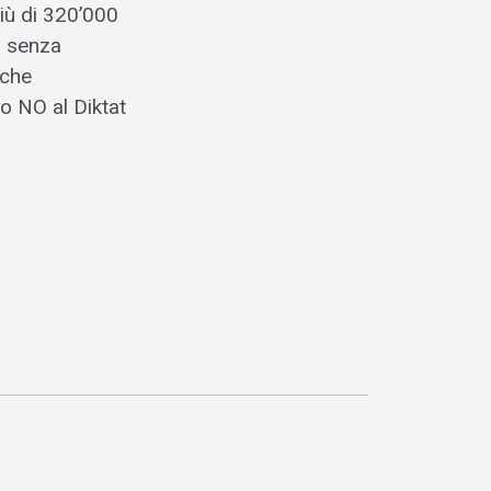
più di 320’000
a senza
 che
o NO al Diktat