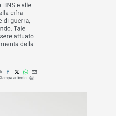
a BNS e alle
lla cifra
 di guerra,
ondo. Tale
sere attuato
amenta della
di
Stampa articolo