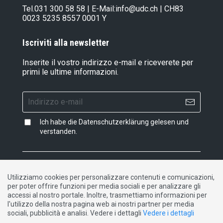
Tel.
031 300 58 58
| E-Mail:
info@udc.ch
| CH83
0023 5235 8557 0001 Y
Iscriviti alla newsletter
Inserite il vostro indirizzo e-mail e riceverete per
primi le ultime informazioni.
Ich habe die
Datenschutzerklärung
gelesen und
verstanden.
Impressum
|
Dichiarazione di protezione dati
|
Utilizziamo cookies per personalizzare contenuti e comunicazioni,
Contatto
per poter offrire funzioni per media sociali e per analizzare gli
accessi al nostro portale. Inoltre, trasmettiamo informazioni per
l'utilizzo della nostra pagina web ai nostri partner per media
DE
FR
IT
sociali, pubblicità e analisi. Vedere i dettagli
Vedere i dettagli