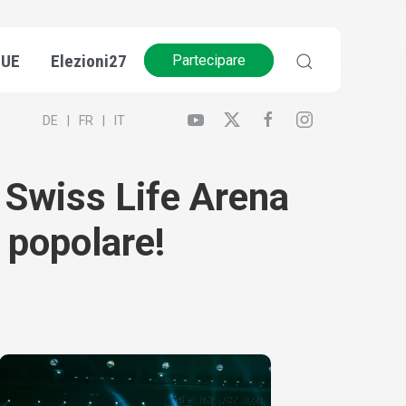
’UE
Elezioni27
Partecipare
DE
FR
IT
 Swiss Life Arena
 popolare!