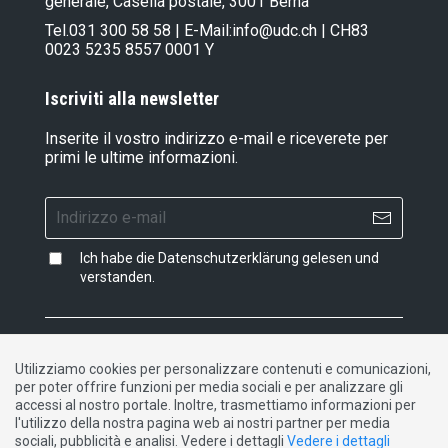
generale, Casella postale, 3001 Berna
Tel.
031 300 58 58
| E-Mail:
info@udc.ch
| CH83
0023 5235 8557 0001 Y
Iscriviti alla newsletter
Inserite il vostro indirizzo e-mail e riceverete per
primi le ultime informazioni.
Ich habe die
Datenschutzerklärung
gelesen und
verstanden.
Impressum
|
Dichiarazione di protezione dati
|
Utilizziamo cookies per personalizzare contenuti e comunicazioni,
Contatto
per poter offrire funzioni per media sociali e per analizzare gli
accessi al nostro portale. Inoltre, trasmettiamo informazioni per
l'utilizzo della nostra pagina web ai nostri partner per media
DE
FR
IT
sociali, pubblicità e analisi. Vedere i dettagli
Vedere i dettagli