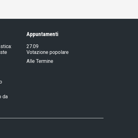
Appuntamenti
stica:
27.09
iste
Votazione popolare
Alle Termine
ro
o da