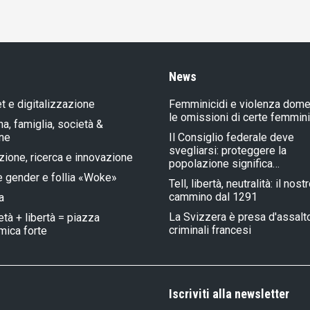
News
et e digitalizzazione
Femminicidi e violenza dome
le omissioni di certe femmin
a, famiglia, società &
one
Il Consiglio federale deve
svegliarsi: proteggere la
ione, ricerca e innovazione
popolazione significa…
e gender e follia «Woke»
Tell, libertà, neutralità: il nost
cammino dal 1291
a
La Svizzera è presa d'assalt
età + libertà = piazza
criminali francesi
ica forte
Iscriviti alla newsletter