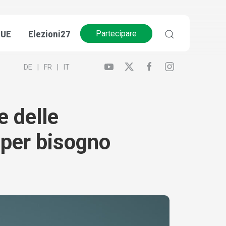
’UE
Elezioni27
Partecipare
DE
FR
IT
e delle
a per bisogno