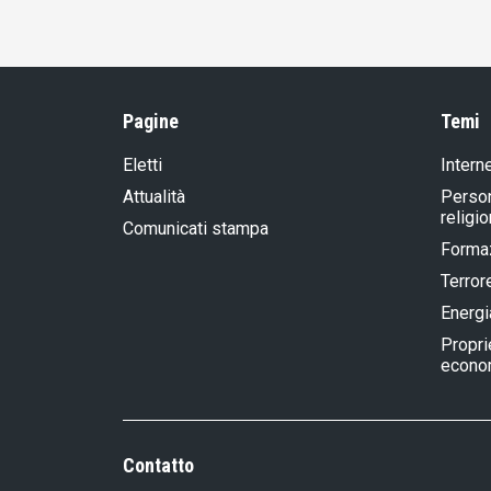
Pagine
Temi
Eletti
Intern
Attualità
Person
religi
Comunicati stampa
Formaz
Terror
Energi
Propri
econom
Contatto