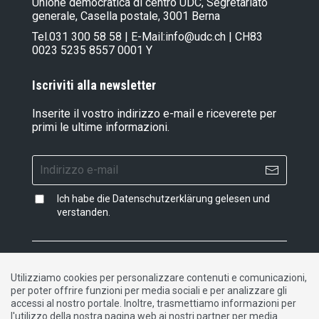
Unione democratica di centro UDC, Segretariato
generale, Casella postale, 3001 Berna
Tel.
031 300 58 58
| E-Mail:
info@udc.ch
| CH83
0023 5235 8557 0001 Y
Iscriviti alla newsletter
Inserite il vostro indirizzo e-mail e riceverete per
primi le ultime informazioni.
Ich habe die
Datenschutzerklärung
gelesen und
verstanden.
Impressum
|
Dichiarazione di protezione dati
|
Utilizziamo cookies per personalizzare contenuti e comunicazioni,
Contatto
per poter offrire funzioni per media sociali e per analizzare gli
accessi al nostro portale. Inoltre, trasmettiamo informazioni per
l'utilizzo della nostra pagina web ai nostri partner per media
DE
FR
IT