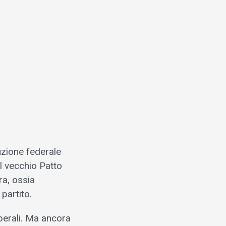
uzione federale
il vecchio Patto
ra, ossia
partito.
berali. Ma ancora