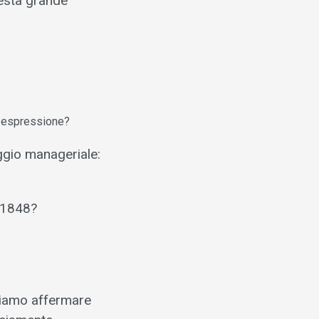
uesta grande
di espressione?
ggio manageriale:
l 1848?
biamo affermare