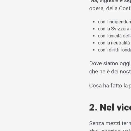
Ma, signore e sig
opera, della Cos
con l’indipenden
con la Svizzera 
con l’unicità de
con la neutralità
con i diritti fo
Dove siamo oggi c
che ne è dei nost
Cosa ha fatto la p
2. Nel vic
Senza mezzi term