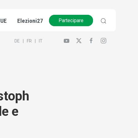
’UE
Elezioni27
Partecipare
DE
FR
IT
istoph
le e