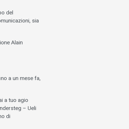
po del
omunicazioni, sia
ione Alain
fino a un mese fa,
ai a tuo agio
andersteg – Ueli
no di