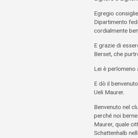
Egregio consiglie
Dipartimento fede
cordialmente benv
E grazie di esser
Berset, che purt
Lei è perlomeno 
E dò il benvenuto
Ueli Maurer.
Benvenuto nel club
perché noi bernes
Maurer, quale cit
Schattenhalb nella