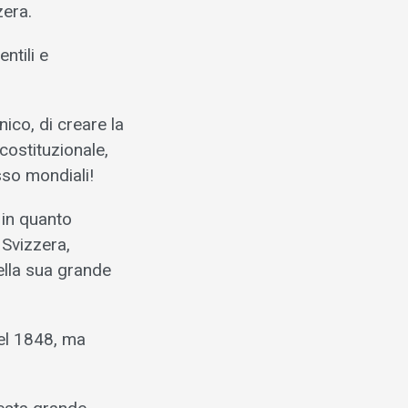
zera.
ntili e
ico, di creare la
costituzionale,
sso mondiali!
 in quanto
 Svizzera,
ella sua grande
del 1848, ma