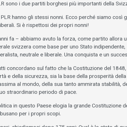
LR sono i due partiti borghesi più importanti della Sviz
l PLR hanno gli stessi nonni. Ecco perché siamo così ge
iberali. Si è rispettosi dei propri nonni!
ni fa – abbiamo avuto la forza, come partito allora un
erale svizzera come base per uno Stato indipendente, 
ralista, neutrale e liberale. Una conquista e un succe
utti concordano sul fatto che la Costituzione del 1848,
rtà e della sicurezza, sia la base della prosperità della
ssima al mondo, della sua tanto ammirata stabilità, d
uo straordinario periodo di pace.
litica in questo Paese elogia la grande Costituzione 
busano per i propri scopi.