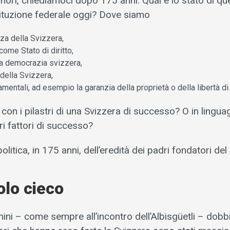
nori, chiediamoci dopo 175 anni: Qual è lo stato di q
tituzione federale oggi? Dove siamo
za della Svizzera,
come Stato di diritto,
lla democrazia svizzera,
 della Svizzera,
ndamentali, ad esempio la garanzia della proprietà o della libertà 
on i pilastri di una Svizzera di successo? O in lingua
ri fattori di successo?
olitica, in 175 anni, dell’eredità dei padri fondatori de
olo cieco
ini – come sempre all’incontro dell’Albisgüetli – dob