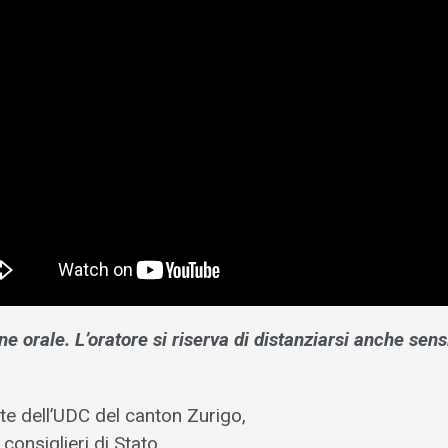
ne orale. L’oratore si riserva di distanziarsi anche sen
te dell’UDC del canton Zurigo,
consiglieri di Stato,