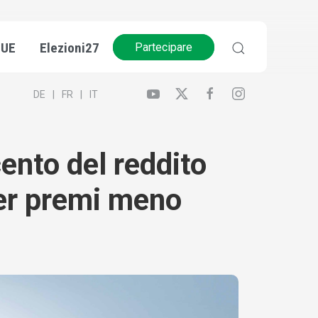
’UE
Elezioni27
Partecipare
DE
FR
IT
ento del reddito
 per premi meno