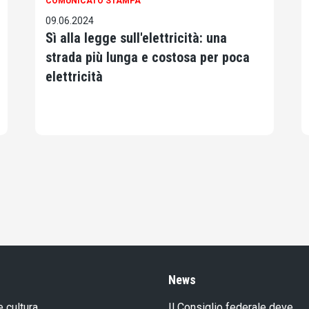
COMUNICATO STAMPA
09.06.2024
Sì alla legge sull'elettricità: una
strada più lunga e costosa per poca
elettricità
News
e cultura
Il Consiglio federale deve