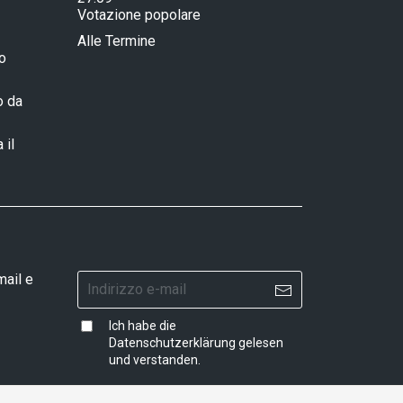
Votazione popolare
Alle Termine
ro
o da
 il
mail e
Ich habe die
Datenschutzerklärung
gelesen
und verstanden.