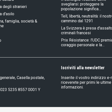
svegliarsi: proteggere la
a degli stranieri
popolazione significa…
a d'asilo
Tell, libertà, neutralità: il nost
cammino dal 1291
a, famiglia, società &
one
La Svizzera è presa d'assalt
criminali francesi
Prix Résistance: l’UDC premia
o
coraggio personale e la…
Iscriviti alla newsletter
generale, Casella postale,
Inserite il vostro indirizzo e-
riceverete per primi le ultime
informazioni.
0023 5235 8557 0001 Y