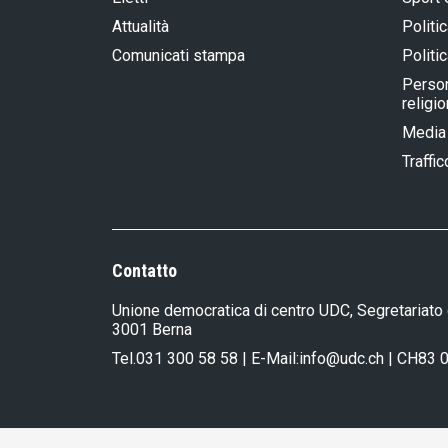
Attualità
Politic
Comunicati stampa
Politic
Person
religi
Media
Traffic
Contatto
Unione democratica di centro UDC, Segretariato 
3001 Berna
Tel.
031 300 58 58
| E-Mail:
info@udc.ch
| CH83 