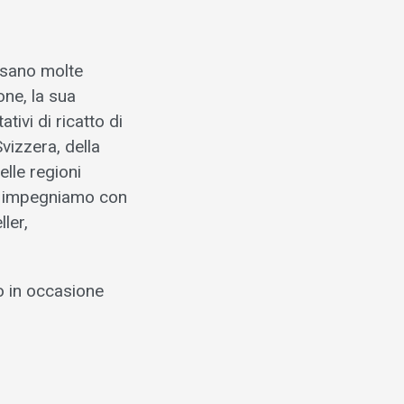
nsano molte
one, la sua
tivi di ricatto di
vizzera, della
elle regioni
 ci impegniamo con
ler,
o in occasione