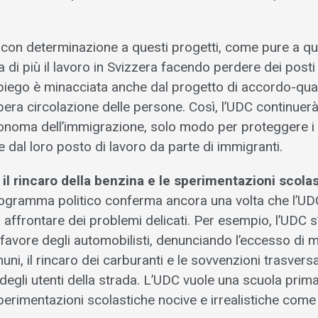
con determinazione a questi progetti, come pure a qua
a di più il lavoro in Svizzera facendo perdere dei posti 
mpiego è minacciata anche dal progetto di accordo-quad
libera circolazione delle persone. Così, l’UDC continuerà
onoma dell’immigrazione, solo modo per proteggere i l
e dal loro posto di lavoro da parte di immigranti.
l rincaro della benzina e le sperimentazioni scola
gramma politico conferma ancora una volta che l’UDC 
i affrontare dei problemi delicati. Per esempio, l’UDC
avore degli automobilisti, denunciando l’eccesso di m
ni, il rincaro dei carburanti e le sovvenzioni trasversa
 degli utenti della strada. L’UDC vuole una scuola primar
erimentazioni scolastiche nocive e irrealistiche come 