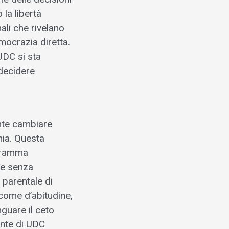
 la libertà
nali che rivelano
emocrazia diretta.
UDC si sta
 decidere
ente cambiare
mia. Questa
ogramma
re senza
 parentale di
come d’abitudine,
nguare il ceto
ente di UDC