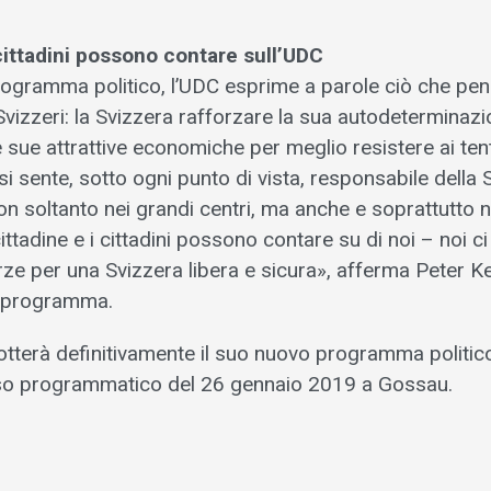
 cittadini possono contare sull’UDC
ogramma politico, l’UDC esprime a parole ciò che pe
Svizzeri: la Svizzera rafforzare la sua autodeterminazi
 sue attrattive economiche per meglio resistere ai tenta
si sente, sotto ogni punto di vista, responsabile della S
on soltanto nei grandi centri, ma anche e soprattutto n
cittadine e i cittadini possono contare su di noi – noi
orze per una Svizzera libera e sicura», afferma Peter Kel
l programma.
tterà definitivamente il suo nuovo programma politic
so programmatico del 26 gennaio 2019 a Gossau.