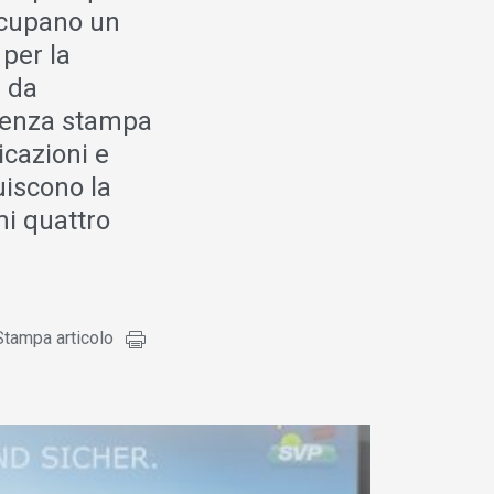
occupano un
per la
i da
renza stampa
icazioni e
uiscono la
mi quattro
Stampa articolo