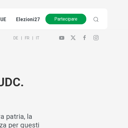
’UE
Elezioni27
Partecipare
DE
FR
IT
’UDC.
a patria, la
za per questi