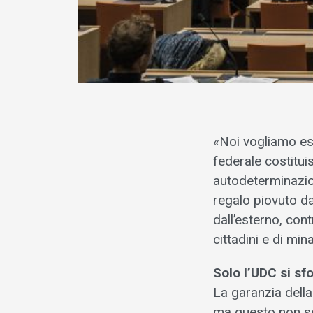
«Noi vogliamo es
federale costitui
autodeterminazion
regalo piovuto d
dall’esterno, cont
cittadini e di min
Solo l’UDC si sf
La garanzia della
ma questo non se