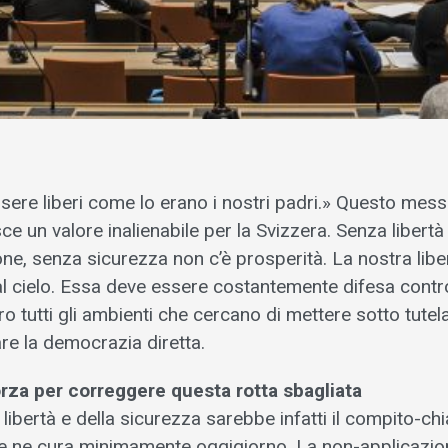
sere liberi come lo erano i nostri padri.» Questo mess
sce un valore inalienabile per la Svizzera. Senza libertà
e, senza sicurezza non c’è prosperità. La nostra libe
al cielo. Essa deve essere costantemente difesa contr
ro tutti gli ambienti che cercano di mettere sotto tutela 
are la democrazia diretta.
orza per correggere questa rotta sbagliata
 libertà e della sicurezza sarebbe infatti il compito-chi
 ne cura minimamente oggigiorno. La non-applicazion