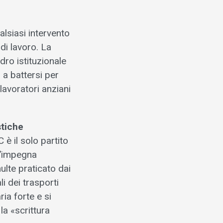
lsiasi intervento
di lavoro. La
ro istituzionale
 a battersi per
avoratori anziani
stiche
è il solo partito
 s’impegna
ulte praticato dai
li dei trasporti
ia forte e si
la «scrittura