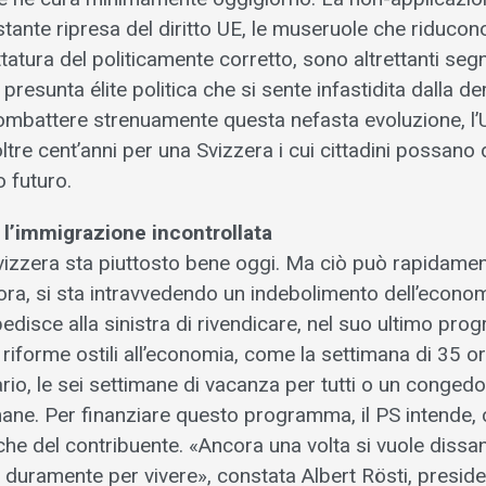
stante ripresa del diritto UE, le museruole che riducono
ttatura del politicamente corretto, sono altrettanti seg
presunta élite politica che si sente infastidita dalla d
combattere strenuamente questa nefasta evoluzione, l’
re cent’anni per una Svizzera i cui cittadini possano
o futuro.
l’immigrazione incontrollata
 Svizzera sta piuttosto bene oggi. Ma ciò può rapidam
’ora, si sta intravvedendo un indebolimento dell’econo
disce alla sinistra di rivendicare, nel suo ultimo pr
riforme ostili all’economia, come la settimana di 35 o
ario, le sei settimane di vacanza per tutti o un congedo
ane. Per finanziare questo programma, il PS intende, 
sche del contribuente. «Ancora una volta si vuole dissa
 duramente per vivere», constata Albert Rösti, presid