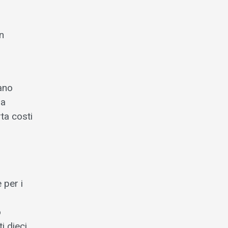
n
sano
 a
ta costi
 per i
o
i dieci