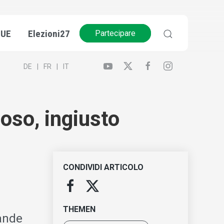
’UE
Elezioni27
Partecipare
DE
FR
IT
loso, ingiusto
CONDIVIDI ARTICOLO
THEMEN
bande