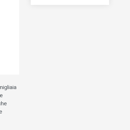
migliaia
Le
che
e