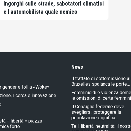
Ingorghi sulle strade, sabotatori climatici
e l'automobilista quale nemico
News
Il trattato di sottomissione al
Bruxelles spalanca le porte…
e gender e follia «Woke»
Femminicidi e violenza dome
ione, ricerca e innovazione
le omissioni di certe femmin
o
Il Consiglio federale deve
svegliarsi: proteggere la
popolazione significa…
età + libertà = piazza
Tell, libertà, neutralità: il nost
ica forte