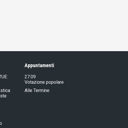
Appuntamenti
l’UE:
27.09
Votazione popolare
stica:
Alle Termine
iste
ro