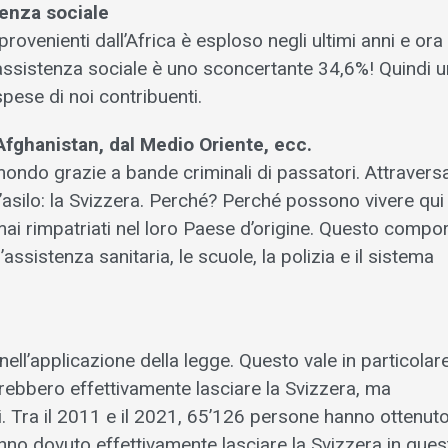
tenza sociale
provenienti dall’Africa è esploso negli ultimi anni e ora
assistenza sociale è uno sconcertante 34,6%! Quindi u
pese di noi contribuenti.
’Afghanistan,
dal Medio Oriente, ecc.
 mondo grazie a bande criminali di passatori. Attraver
l’asilo: la Svizzera. Perché? Perché possono vivere qui
mai rimpatriati nel loro Paese d’origine. Questo compor
’assistenza sanitaria, le scuole, la polizia e il sistema
nell’applicazione della legge. Questo vale in particolare
ebbero effettivamente lasciare la Svizzera, ma
Tra il 2011 e il 2021, 65’126 persone hanno ottenut
nno dovuto effettivamente lasciare la Svizzera in quest