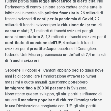
l’ultima parola sulla
legge divoratrice di elettricità
. Nel
Parlamento di centro-sinistra sono cadute anche tutte le
inibizioni in merito alla
politica finanziaria
: 26 miliardi di
franchi svizzeri di
costi per la pandemia di Covid
, 2,2
miliardi di franchi svizzeri per la
riduzione dei premi di
cassa malati
, 2,1 miliardi di franchi svizzeri per gli
ucraini con statuto S
, 1,3 miliardi di franchi svizzeri per il
contributo di coesione dell’UE
, 4 miliardi di franchi
svizzeri per il
prestito-Axpo
, eccetera. Il Consigliere
federale Ueli Maurer preannuncia
un deficit di 7,4 miliardi
di franchi svizzeri
.
Sebbene il Popolo e i Cantoni abbiano deciso quasi nove
anni fa di controllare l’immigrazione attraverso numeri
massimi e quote annuali, quest’anno potrebbero
immigrare fino a 200.00 persone
in Svizzera.
Nonostante questo sviluppo, gli altri partiti si rifiutano di
attuare il
mandato popolare di ridurre l’immigrazione
.
In una Dichiarazione congiunta con l’UE, gli altri partiti