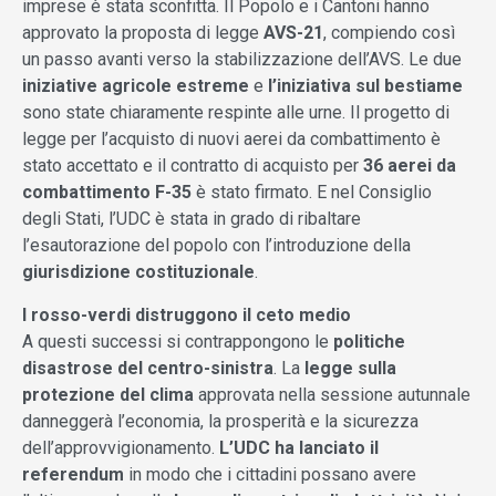
imprese è stata sconfitta. Il Popolo e i Cantoni hanno
approvato la proposta di legge
AVS-21
, compiendo così
un passo avanti verso la stabilizzazione dell’AVS. Le due
iniziative agricole estreme
e
l’iniziativa sul bestiame
sono state chiaramente respinte alle urne. Il progetto di
legge per l’acquisto di nuovi aerei da combattimento è
stato accettato e il contratto di acquisto per
36 aerei da
combattimento F-35
è stato firmato. E nel Consiglio
degli Stati, l’UDC è stata in grado di ribaltare
l’esautorazione del popolo con l’introduzione della
giurisdizione costituzionale
.
I rosso-verdi distruggono il ceto medio
A questi successi si contrappongono le
politiche
disastrose del centro-sinistra
. La
legge sulla
protezione del clima
approvata nella sessione autunnale
danneggerà l’economia, la prosperità e la sicurezza
dell’approvvigionamento.
L’UDC ha lanciato il
referendum
in modo che i cittadini possano avere