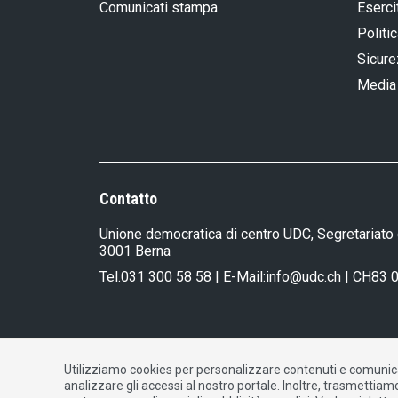
Comunicati stampa
Eserci
Politic
Sicure
Media
Contatto
Unione democratica di centro UDC, Segretariato 
3001 Berna
Tel.
031 300 58 58
| E-Mail:
info@udc.ch
| CH83 
Utilizziamo cookies per personalizzare contenuti e comunicaz
Impressum
|
Dichiarazione di protezione dati
|
C
analizzare gli accessi al nostro portale. Inoltre, trasmettiam