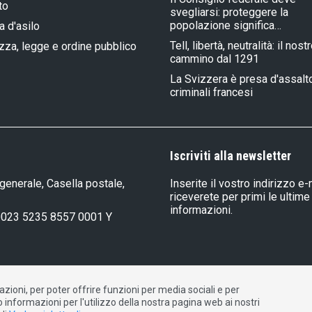
to
svegliarsi: proteggere la
popolazione significa…
a d'asilo
Tell, libertà, neutralità: il nost
zza, legge e ordine pubblico
cammino dal 1291
La Svizzera è presa d'assalt
criminali francesi
Iscriviti alla newsletter
generale, Casella postale,
Inserite il vostro indirizzo e-
riceverete per primi le ultime
informazioni.
0023 5235 8557 0001 Y
ioni, per poter offrire funzioni per media sociali e per
ontatto
DE
FR
IT
o informazioni per l'utilizzo della nostra pagina web ai nostri