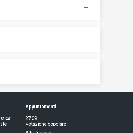
Appuntamenti
stica:
27.09
iste
Votazione popolare
Alle Termine