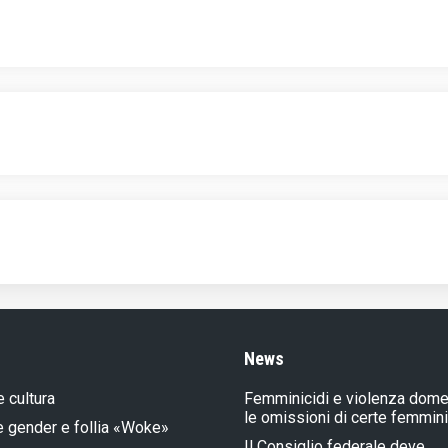
News
e cultura
Femminicidi e violenza dome
le omissioni di certe femmin
e gender e follia «Woke»
Il Consiglio federale deve