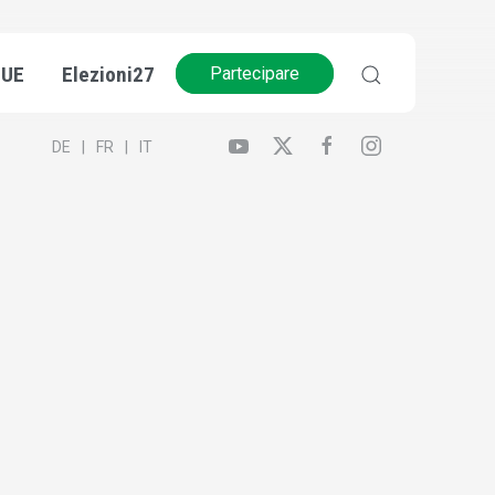
’UE
Elezioni27
Partecipare
DE
FR
IT