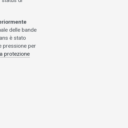
 “status di
teriormente
nale delle bande
Jans è stato
e pressione per
 la protezione