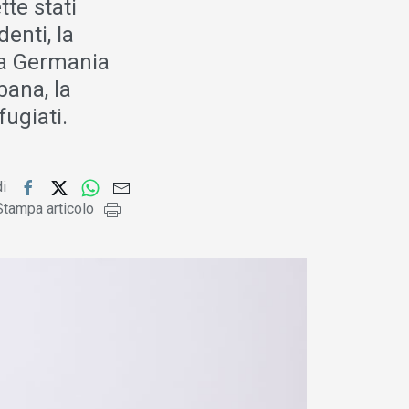
tte stati
enti, la
 la Germania
bana, la
fugiati.
di
Stampa articolo