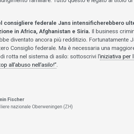
ngiungimento familiare. Tutto questo è legato al titolo di
 del consigliere federale Jans intensificherebbero ul
azione in Africa, Afghanistan e Siria.
Il business crimi
rebbe diventato ancora più redditizio. Fortunatamente 
intero Consiglio federale. Ma è necessaria una maggior
 rotta nel sistema di asilo: sottoscrivi l’
iniziativa per
top all’abuso nell’asilo!”
.
min Fischer
liere nazionale Oberweningen (ZH)