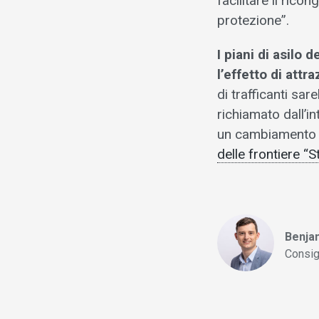
facilitare il rico
protezione”.
I piani di asilo
l’effetto di attr
di trafficanti sa
richiamato dall’
un cambiamento di
delle frontiere “S
Benja
Consig