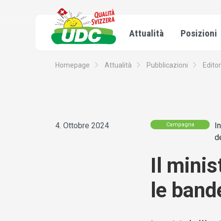
Attualità
Posizioni
Homepage
Attualità
Pubblicazioni
Editor
4. Ottobre 2024
I
Campagna
d
Il minis
le band