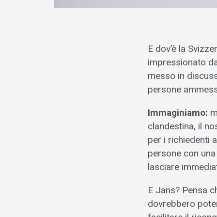
E dov’è la Svizze
impressionato da t
messo in discussi
persone ammesse
Immaginiamo:
me
clandestina, il n
per i richiedent
persone con una 
lasciare immedia
E Jans? Pensa ch
dovrebbero poter