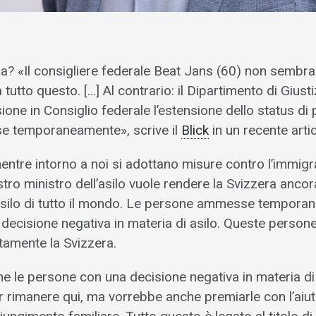
ra? «Il consigliere federale Beat Jans (60) non sembr
utto questo. […] Al contrario: il Dipartimento di Giusti
one in Consiglio federale l’estensione dello status di 
 temporaneamente», scrive il
Blick
in un recente arti
ntre intorno a noi si adottano misure contro l’immig
ostro ministro dell’asilo vuole rendere la Svizzera ancor
i asilo di tutto il mondo. Le persone ammesse tempor
decisione negativa in materia di asilo. Queste perso
tamente la Svizzera.
e le persone con una decisione negativa in materia di
 rimanere qui, ma vorrebbe anche premiarle con l’aiut