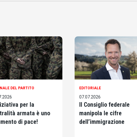
NALE DEL PARTITO
EDITORIALE
7.2026
07.07.2026
iziativa per la
Il Consiglio federale
tralità armata è uno
manipola le cifre
umento di pace!
dell’immigrazione