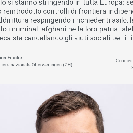
silo si stanno stringendo in tutta Europa: se
reintrodotto controlli di frontiera indipend
ddirittura respingendo i richiedenti asilo,
o i criminali afghani nella loro patria tale
a sta cancellando gli aiuti sociali per i ri
min Fischer
Condivi
liere nazionale Oberweningen (ZH)