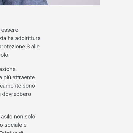
a essere
zia ha addirittura
protezione S alle
colo.
razione
a più attraente
aneamente sono
ne dovrebbero
 asilo non solo
o sociale e