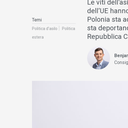
Le viti dell’a
dell’UE hanno 
Polonia sta a
Temi
sta deportand
Politica d’asilo
Politica
Repubblica Cec
estera
Benja
Consig