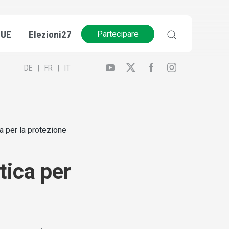
’UE
Elezioni27
Partecipare
DE
FR
IT
va per la protezione
itica per