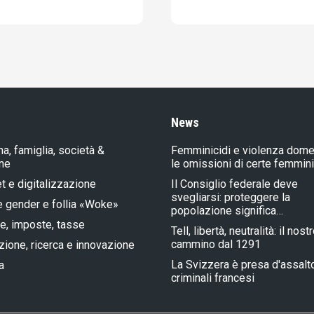
News
a, famiglia, società &
Femminicidi e violenza dome
one
le omissioni di certe femmin
et e digitalizzazione
Il Consiglio federale deve
svegliarsi: proteggere la
e gender e follia «Woke»
popolazione significa…
e, imposte, tasse
Tell, libertà, neutralità: il nost
cammino dal 1291
ione, ricerca e innovazione
La Svizzera è presa d'assalt
a
criminali francesi