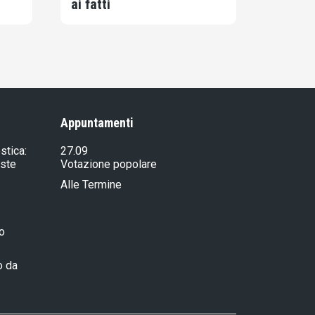
ai fatti
Appuntamenti
stica:
27.09
iste
Votazione popolare
Alle Termine
ro
o da