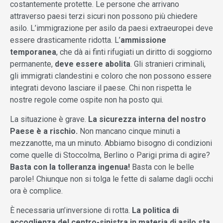
costantemente protette. Le persone che arrivano
attraverso paesi terzi sicuri non possono più chiedere
asilo. L’immigrazione per asilo da paesi extraeuropei deve
essere drasticamente ridotta. L’
ammissione
temporanea
, che dà ai finti rifugiati un diritto di soggiorno
permanente,
deve essere abolita
. Gli stranieri criminali,
gli immigrati clandestini e coloro che non possono essere
integrati devono lasciare il paese. Chi non rispetta le
nostre regole come ospite non ha posto qui.
La situazione è grave.
La sicurezza interna del nostro
Paese è a rischio.
Non mancano cinque minuti a
mezzanotte, ma un minuto. Abbiamo bisogno di condizioni
come quelle di Stoccolma, Berlino o Parigi prima di agire?
Basta con la tolleranza ingenua!
Basta con le belle
parole! Chiunque non si tolga le fette di salame dagli occhi
ora è complice.
È necessaria un’inversione di rotta.
La politica di
accoglienza del centro-sinistra in materia di asilo sta