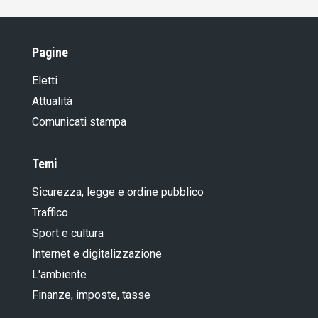
14.05.2021
No alla distruzione dell'agricoltura svizzera
11.08.2020
Pagine
Quando è troppo, è troppo – La campagna
per l’iniziativa per la limitazione
Eletti
31.01.2020
Attualità
Così le élite e i manager tentano di fregarci!
Comunicati stampa
04.04.2018
Un’agricoltura libera contribuisce
all’indipendenza nazionale
Temi
Sicurezza, legge e ordine pubblico
Traffico
Sport e cultura
Internet e digitalizzazione
L'ambiente
Finanze, imposte, tasse